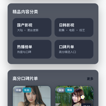
精品内容分类
国产影视
日韩影视
大陆 · 港台更新
剧集 · 电影 · 综艺
热播榜单
口碑片单
热度与口碑
高分精选入口
高分口碑片单
更多
中国
新加
杜比
院线