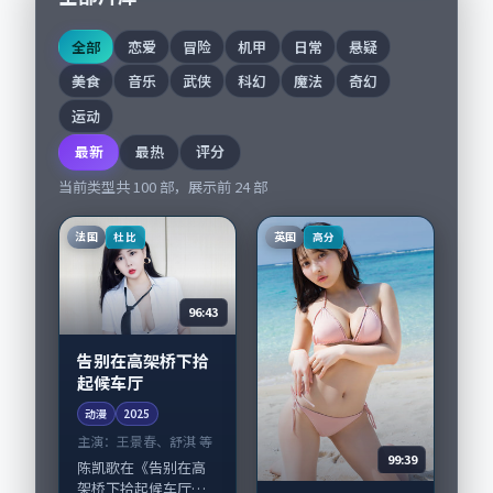
全部
恋爱
冒险
机甲
日常
悬疑
美食
音乐
武侠
科幻
魔法
奇幻
运动
最新
最热
评分
当前类型共
100
部，展示前
24
部
法国
英国
杜比
高分
96:43
告别在高架桥下拾
起候车厅
动漫
2025
主演：
王景春、舒淇 等
99:39
陈凯歌在《告别在高
架桥下拾起候车厅》