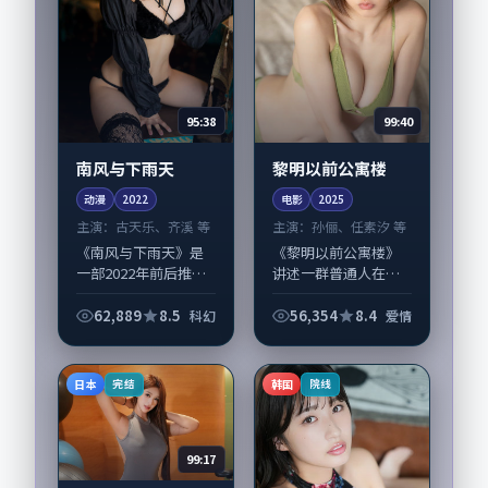
95:38
99:40
南风与下雨天
黎明以前公寓楼
动漫
2022
电影
2025
主演：
古天乐、齐溪 等
主演：
孙俪、任素汐 等
《南风与下雨天》是
《黎明以前公寓楼》
一部2022年前后推出
讲述一群普通人在偶
的科幻类动漫，由朴
然事件中被迫改写人
赞郁执导，古天乐、
生轨迹的故事，爱情
62,889
8.5
56,354
8.4
科幻
爱情
齐溪，章子怡、王景
类型元素服务于人物
春等演员亦参与重要
刻画而非噱头。导演
戏份。故事围绕当代
奉俊昊擅长留白叙
日本
韩国
完结
院线
都市中的抉择与...
事，孙俪、任素汐的
情...
99:17