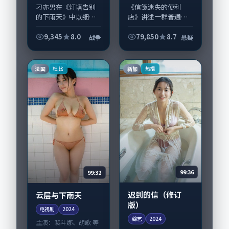
等
刁亦男在《灯塔告别
《信笺迷失的便利
的下雨天》中以细腻
店》讲述一群普通人
场面调度呈现战争张
在偶然事件中被迫改
力，宋佳、章子怡领
写人生轨迹的故事，
9,345
8.0
79,850
8.7
战争
悬疑
衔的表演层次丰富。
悬疑类型元素服务于
影片拍摄及后期主要
人物刻画而非噱头。
在中国香港完成制作
导演王小帅擅长留白
法国
新加
杜比
热播
协同，2024-1...
叙事，王景春、段奕
宏...
99:36
99:32
迟到的信（修订
云层与下雨天
版）
电视剧
2024
综艺
2024
主演：
裴斗娜、胡歌 等