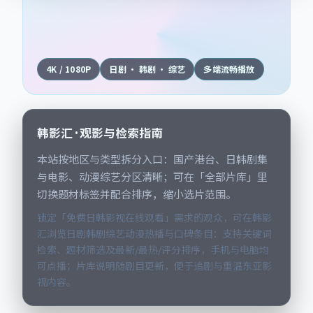
4K / 1080P
日剧 · 韩剧 · 综艺
多端流畅播放
韩影汇 · 观影与检索指南
本站按地区与类型拆分入口：国产港台、日韩剧集
与电影、动漫综艺分区清晰；可在「全部片库」里
切换题材标签并配合排序，缩小选片范围。
锁定「免费日韩影视在线观看」需求的观众，可在韩影
汇浏览日剧韩剧综艺动漫热播与口碑条目：支持关键词
检索、题材筛选及最新/最热/评分排序，手机与电脑均
可点播；片库说明随剧目更新，便于追剧与重温东亚影
视内容。