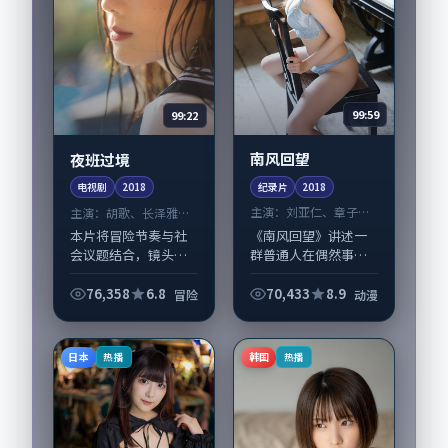
99:59
99:22
南风回望
夜班过境
纪录片
2018
电视剧
2018
主演：
刘亚仁、章子怡
主演：
胡歌、长泽雅美
等
等
《南风回望》讲述一
本片将冒险节奏与社
群普通人在偶然事件
会议题结合，镜头语
中被迫改写人生轨迹
言克制而有后劲。
的故事，动漫类型元
《夜班过境》由曾国
76,358
6.8
70,433
8.9
冒险
动漫
素服务于人物刻画而
祥掌舵，胡歌、长泽
非噱头。导演是枝裕
雅美担纲主线；取景
和擅长留白叙事，刘
与声音设计凸显韩国
日本
韩国
热播
热播
亚仁、章子怡的情感...
城市质感，适合偏好
写...