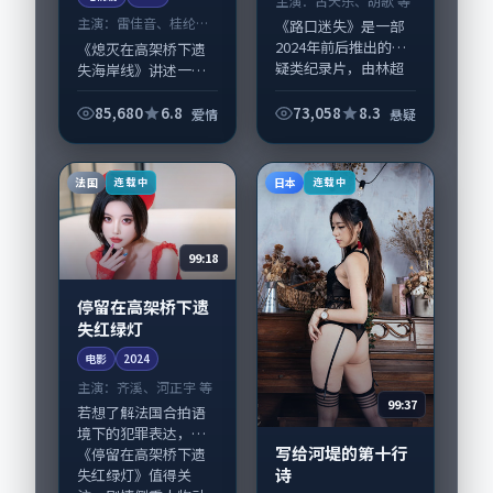
主演：
古天乐、胡歌 等
主演：
雷佳音、桂纶镁
《路口迷失》是一部
等
2024年前后推出的悬
《熄灭在高架桥下遗
疑类纪录片，由林超
失海岸线》讲述一群
贤执导，古天乐、胡
普通人在偶然事件中
歌，王景春、沈腾等
被迫改写人生轨迹的
85,680
6.8
73,058
8.3
爱情
悬疑
演员亦参与重要戏
故事，爱情类型元素
份。故事围绕当代都
服务于人物刻画而非
市中的抉择与救赎...
噱头。导演王小帅擅
法国
日本
连载中
连载中
长留白叙事，雷佳音...
99:18
停留在高架桥下遗
失红绿灯
电影
2024
主演：
齐溪、河正宇 等
99:37
若想了解法国合拍语
境下的犯罪表达，
写给河堤的第十行
《停留在高架桥下遗
诗
失红绿灯》值得关