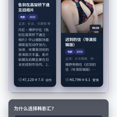
告别在高架桥下遇
见旧相片
电影
2025
主演：
张译、宋康昊 等
99:04
丹尼·博伊尔在《告
别在高架桥下遇见旧
迟到的信（导演剪
相片》中以细腻场面
辑版）
调度呈现动作张力，
张译、宋康昊领衔的
电影
2016
表演层次丰富。影片
主演：
长泽雅美、杨幂
拍摄及后期主要在日
等
本完成制作协同，2...
庵野秀明在《迟到的
信（导演剪辑版）》
中以细腻场面调度呈
现爱情张力，长泽雅
47,128
7.0
40,796
8.1
动作
爱情
美、杨幂领衔的表演
层次丰富。影片拍摄
及后期主要在韩国完
成制作协同，201...
为什么选择韩影汇？