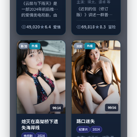
主演：
瑛太、谭卓 等
《云层与下雨天》是
《迟到的信（修订
一部2024年前后推出
版）》讲述一群普通
的爱情类电视剧，由
人在偶然事件中被迫
宁浩执导，裴斗娜、
改写人生轨迹的故
胡歌，段奕宏、杨幂
49,020
6.4
69,818
8.3
爱情
冒险
事，冒险类型元素服
等演员亦参与重要戏
务于人物刻画而非噱
份。故事围绕当代都
头。导演李沧东擅长
市中的抉择与救...
新加
法国
热播
热播
留白叙事，瑛太、谭
卓的...
99:56
99:14
路口迷失
熄灭在高架桥下遗
失海岸线
纪录片
2024
电视剧
2024