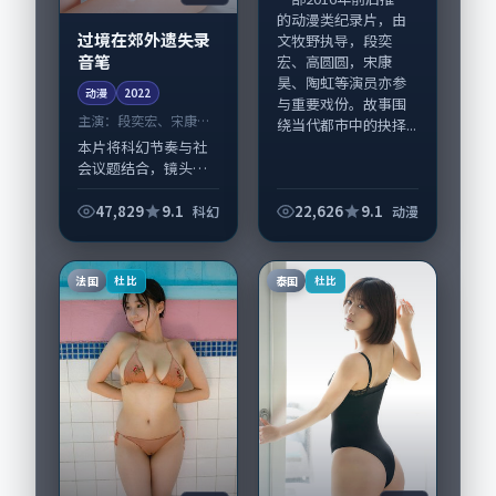
的动漫类纪录片，由
过境在郊外遗失录
文牧野执导，段奕
音笔
宏、高圆圆，宋康
昊、陶虹等演员亦参
动漫
2022
与重要戏份。故事围
主演：
段奕宏、宋康昊
绕当代都市中的抉择...
等
本片将科幻节奏与社
会议题结合，镜头语
言克制而有后劲。
《过境在郊外遗失录
47,829
9.1
22,626
9.1
科幻
动漫
音笔》由贾樟柯掌
舵，段奕宏、宋康昊
担纲主线；取景与声
法国
泰国
杜比
杜比
音设计凸显中国台湾
城市...