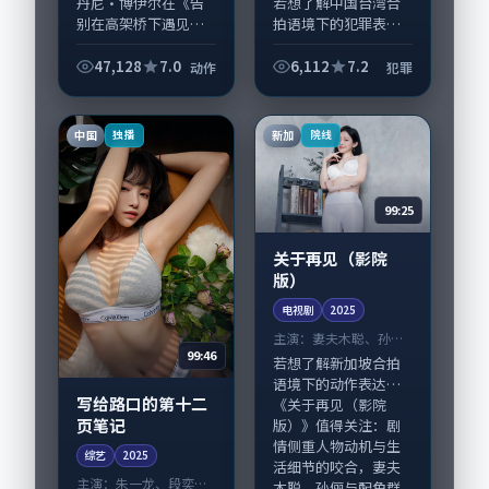
丹尼·博伊尔在《告
若想了解中国台湾合
别在高架桥下遇见旧
拍语境下的犯罪表
相片》中以细腻场面
达，《午夜来电（导
调度呈现动作张力，
演剪辑版）》值得关
47,128
7.0
6,112
7.2
动作
犯罪
张译、宋康昊领衔的
注：剧情侧重人物动
表演层次丰富。影片
机与生活细节的咬
拍摄及后期主要在日
合，松坂桃李、王景
中国
新加
独播
院线
本完成制作协同，2...
春与配角群戏并重。
影片...
99:25
关于再见（影院
版）
电视剧
2025
主演：
妻夫木聪、孙俪
99:46
等
若想了解新加坡合拍
语境下的动作表达，
写给路口的第十二
《关于再见（影院
页笔记
版）》值得关注：剧
情侧重人物动机与生
综艺
2025
活细节的咬合，妻夫
主演：
朱一龙、段奕宏
木聪、孙俪与配角群