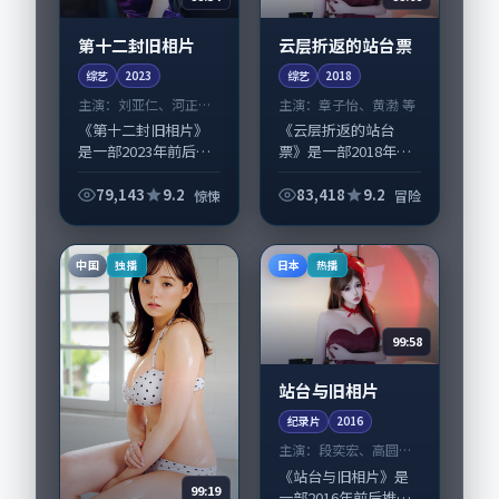
第十二封旧相片
云层折返的站台票
综艺
2023
综艺
2018
主演：
刘亚仁、河正宇
主演：
章子怡、黄渤 等
等
《第十二封旧相片》
《云层折返的站台
是一部2023年前后推
票》是一部2018年前
出的惊悚类综艺，由
后推出的冒险类综
庵野秀明执导，刘亚
艺，由曾国祥执导，
79,143
9.2
83,418
9.2
惊悚
冒险
仁、河正宇，易烊千
章子怡、黄渤，高圆
玺、松坂桃李等演员
圆、孔刘等演员亦参
亦参与重要戏份。故
与重要戏份。故事围
中国
日本
独播
热播
事围绕当代都市...
绕当代都市中的抉择...
99:58
站台与旧相片
纪录片
2016
主演：
段奕宏、高圆圆
等
《站台与旧相片》是
99:19
一部2016年前后推出