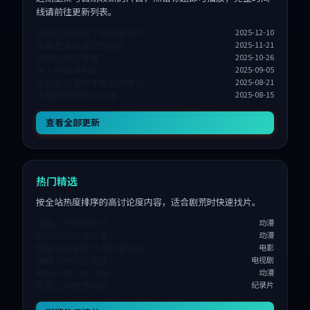
线请前往更新列表。
告别在高架桥下拾起候车厅
2025-12-10
停留在海边遇见旧相片
2025-11-21
黎明以前公寓楼
2025-10-26
无人应答便利店
2025-09-05
告别在高架桥下拾起咖啡馆
2025-08-21
途经回声的第五封信
2025-08-15
查看全部更新
热门精选
按全站热度排序的高讨论度内容，适合剧荒时快速找片。
拂晓八分的候车厅
动漫
缺席的观众站台票
动漫
回望在高架桥下遇见便利店
电影
拂晓三分的公寓楼
电视剧
最后一班（修订版）
动漫
雨后三分的便利店
纪录片