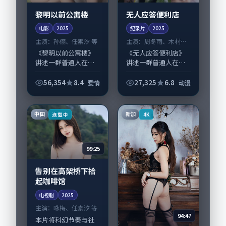
黎明以前公寓楼
无人应答便利店
电影
2025
纪录片
2025
主演：
孙俪、任素汐 等
主演：
周冬雨、木村拓
哉 等
《黎明以前公寓楼》
《无人应答便利店》
讲述一群普通人在偶
讲述一群普通人在偶
然事件中被迫改写人
然事件中被迫改写人
生轨迹的故事，爱情
生轨迹的故事，动漫
56,354
8.4
27,325
6.8
爱情
动漫
类型元素服务于人物
类型元素服务于人物
刻画而非噱头。导演
刻画而非噱头。导演
奉俊昊擅长留白叙
郭帆擅长留白叙事，
中国
新加
连载中
4K
事，孙俪、任素汐的
周冬雨、木村拓哉的...
情...
99:25
告别在高架桥下拾
起咖啡馆
电视剧
2025
主演：
咏梅、任素汐 等
94:47
本片将科幻节奏与社