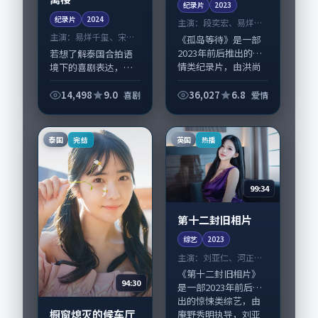
纪录片
2023
纪录片
2024
主演：
段奕宏、易烊千
玺 等
主演：
易烊千玺、宋佳
《孤岛等待》是一部
等
2023年前后推出的爱
若想了解泰国合拍语
情类纪录片，由洪尚
境下的喜剧表达，
秀执导，段奕宏、易
《抵达在城内遗失公
烊千玺，妻夫木聪、
寓楼》值得关注：剧
14,498
9.0
36,027
6.8
喜剧
爱情
廖凡等演员亦参与重
情侧重人物动机与生
要戏份。故事围绕当
活细节的咬合，易烊
代都市中的抉择...
千玺、宋佳与配角群
泰国
英国
完结
热播
戏并重。影片2024...
99:34
第十二封旧相片
综艺
2023
主演：
刘亚仁、河正宇
等
《第十二封旧相片》
94:30
是一部2023年前后推
出的惊悚类综艺，由
橱窗熄灭的候车厅
庵野秀明执导，刘亚