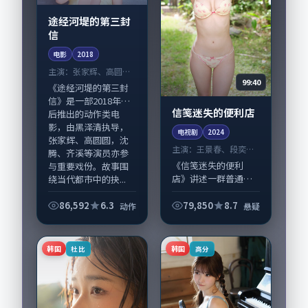
途经河堤的第三封
信
电影
2018
主演：
张家辉、高圆圆
99:40
等
《途经河堤的第三封
信》是一部2018年前
信笺迷失的便利店
后推出的动作类电
影，由黑泽清执导，
电视剧
2024
张家辉、高圆圆，沈
主演：
王景春、段奕宏
腾、齐溪等演员亦参
等
《信笺迷失的便利
与重要戏份。故事围
店》讲述一群普通人
绕当代都市中的抉...
在偶然事件中被迫改
写人生轨迹的故事，
86,592
6.3
79,850
8.7
动作
悬疑
悬疑类型元素服务于
人物刻画而非噱头。
导演王小帅擅长留白
韩国
韩国
杜比
高分
叙事，王景春、段奕
宏...