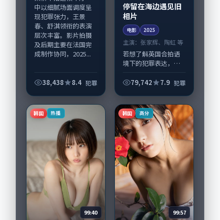
停留在海边遇见旧
中以细腻场面调度呈
相片
现犯罪张力，王景
春、舒淇领衔的表演
电影
2025
层次丰富。影片拍摄
主演：
张家辉、陶虹 等
及后期主要在法国完
成制作协同，2025...
若想了解英国合拍语
境下的犯罪表达，
《停留在海边遇见旧
相片》值得关注：剧
38,438
8.4
79,742
7.9
犯罪
犯罪
情侧重人物动机与生
活细节的咬合，张家
辉、陶虹与配角群戏
韩国
韩国
热播
高分
并重。影片2025年...
99:40
99:57