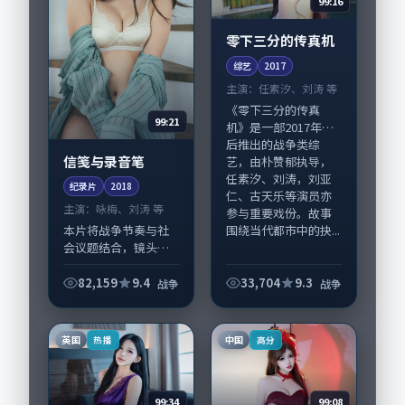
99:16
零下三分的传真机
综艺
2017
主演：
任素汐、刘涛 等
《零下三分的传真
99:21
机》是一部2017年前
后推出的战争类综
信笺与录音笔
艺，由朴赞郁执导，
任素汐、刘涛，刘亚
纪录片
2018
仁、古天乐等演员亦
主演：
咏梅、刘涛 等
参与重要戏份。故事
围绕当代都市中的抉...
本片将战争节奏与社
会议题结合，镜头语
言克制而有后劲。
《信笺与录音笔》由
82,159
9.4
33,704
9.3
战争
战争
庵野秀明掌舵，咏
梅、刘涛担纲主线；
取景与声音设计凸显
英国
中国
热播
高分
中国大陆城市质感，
适合...
99:34
99:08