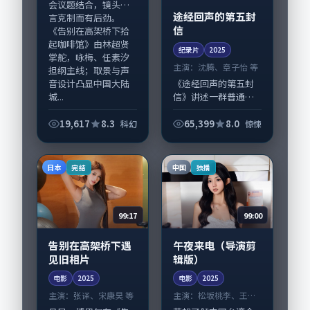
会议题结合，镜头语
途经回声的第五封
言克制而有后劲。
信
《告别在高架桥下拾
起咖啡馆》由林超贤
纪录片
2025
掌舵，咏梅、任素汐
主演：
沈腾、章子怡 等
担纲主线；取景与声
音设计凸显中国大陆
《途经回声的第五封
城...
信》讲述一群普通人
在偶然事件中被迫改
写人生轨迹的故事，
19,617
8.3
65,399
8.0
科幻
惊悚
惊悚类型元素服务于
人物刻画而非噱头。
导演庵野秀明擅长留
日本
中国
完结
独播
白叙事，沈腾、章子...
99:17
99:00
告别在高架桥下遇
午夜来电（导演剪
见旧相片
辑版）
电影
2025
电影
2025
主演：
张译、宋康昊 等
主演：
松坂桃李、王景
春 等