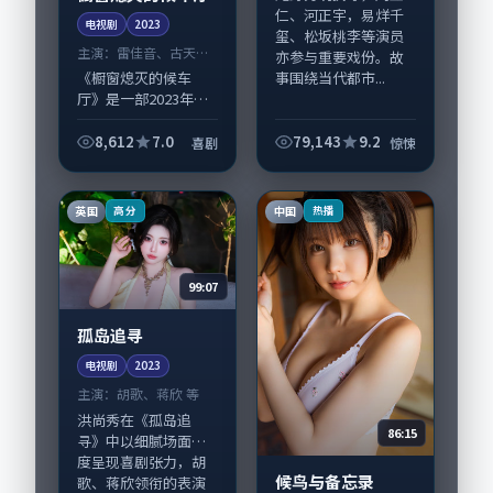
仁、河正宇，易烊千
电视剧
2023
玺、松坂桃李等演员
主演：
雷佳音、古天乐
亦参与重要戏份。故
等
事围绕当代都市...
《橱窗熄灭的候车
厅》是一部2023年前
后推出的喜剧类电视
剧，由奉俊昊执导，
8,612
7.0
79,143
9.2
喜剧
惊悚
雷佳音、古天乐，苍
井优、黄渤等演员亦
参与重要戏份。故事
英国
中国
高分
热播
围绕当代都市中的...
99:07
孤岛追寻
电视剧
2023
主演：
胡歌、蒋欣 等
洪尚秀在《孤岛追
86:15
寻》中以细腻场面调
度呈现喜剧张力，胡
候鸟与备忘录
歌、蒋欣领衔的表演