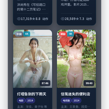
等
戏并重。影片2025...
洪尚秀在《写给路口
的第十二页笔记》中
以细腻场面调度呈现
动作张力，朱一龙、
17,319
8.8
28,589
7.3
动作
动作
段奕宏领衔的表演层
次丰富。影片拍摄及
后期主要在中国香港
中国
韩国
4K
4K
完成制作协同，20...
87:46
99:40
灯塔告别的下雨天
信笺迷失的便利店
电影
2024
电视剧
2024
主演：
宋佳、章子怡 等
主演：
王景春、段奕宏