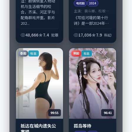
注：剧情侧重人物动
电视剧
2024
机与生活细节的咬
主演：
裴斗娜、松坂桃
合，齐溪、河正宇与
李 等
配角群戏并重。影片
《写给河堤的第十行
202...
诗》是一部2024年前
后推出的科幻类电视
剧，由丹尼·博伊尔
48,666
7.4
17,036
7.9
犯罪
科幻
执导，裴斗娜、松坂
桃李，胡歌、黄渤等
演员亦参与重要戏
泰国
韩国
杜比
杜比
份。故事围绕当代...
99:55
96:41
抵达在城内遗失公
孤岛等待
寓楼