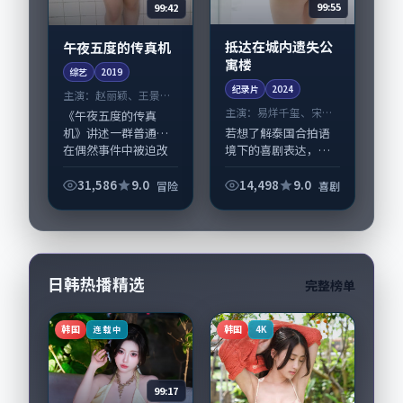
99:55
99:42
抵达在城内遗失公
午夜五度的传真机
寓楼
综艺
2019
纪录片
2024
主演：
赵丽颖、王景春
等
主演：
易烊千玺、宋佳
《午夜五度的传真
等
若想了解泰国合拍语
机》讲述一群普通人
境下的喜剧表达，
在偶然事件中被迫改
《抵达在城内遗失公
写人生轨迹的故事，
寓楼》值得关注：剧
冒险类型元素服务于
31,586
9.0
14,498
9.0
冒险
喜剧
情侧重人物动机与生
人物刻画而非噱头。
活细节的咬合，易烊
导演王小帅擅长留白
千玺、宋佳与配角群
叙事，赵丽颖、王景
戏并重。影片2024...
春...
日韩热播精选
完整榜单
韩国
韩国
连载中
4K
99:17