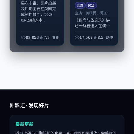
层次丰富。影片拍摄
动漫
2023
及后期主要在英国完
主演：
黄政民、河正宇
成制作协同，2023-
等
03-28纳入本...
《候鸟与备忘录》讲
述一群普通人在偶然
事件中被迫改写人生
轨迹的故事，动作类
82,853
7.2
17,567
8.5
喜剧
动作
型元素服务于人物刻
画而非噱头。导演陈
凯歌擅长留白叙事，
黄政民、河正宇的情...
韩影汇
· 发现好片
最新更新
近期上架与日期较新的片目，点击标题即可播放；完整时间